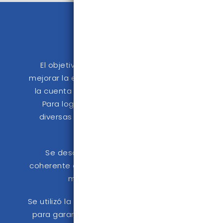
Menina
El objetivo principal del proyecto fue
mejorar la estética y el atractivo visual de
la cuenta de Instagram de la empresa.
Para lograr esto, se implementaron
diversas estrategias y elementos de
diseño gráfico.
Se desarrolló una identidad visual
coherente con los colores y el estilo de la
marca de la empresa.
Se utilizó la paleta de colores corporativos
para garantizar la cohesión en todas las