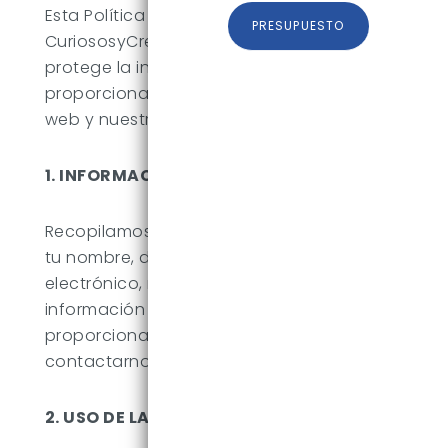
Esta Política de Privacidad describe cómo
PRESUPUESTO
CuriososyCreativos recopila, utiliza y
protege la información personal que nos
proporcionas cuando utilizas nuestro sitio
web y nuestros servicios.
1. INFORMACIÓN QUE RECOPILAMOS
Recopilamos información personal como
tu nombre, dirección de correo
electrónico, número de teléfono y otra
información relevante cuando nos la
proporcionas voluntariamente al
contactarnos o utilizar nuestros servicios.
2. USO DE LA INFORMACIÓN