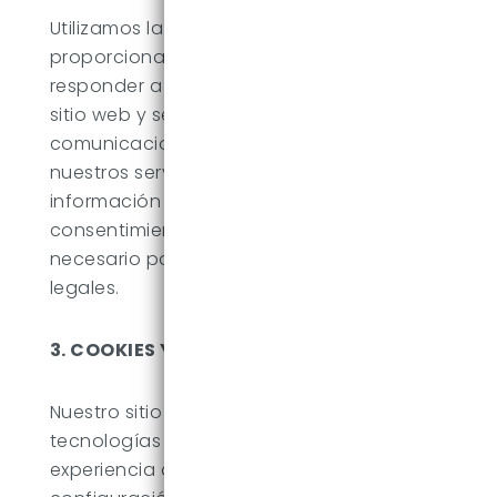
Utilizamos la información recopilada para
proporcionarte nuestros servicios,
responder a tus consultas, mejorar nuestro
sitio web y servicios, y enviar
comunicaciones relacionadas con
nuestros servicios. No compartimos tu
información personal con terceros sin tu
consentimiento, excepto cuando sea
necesario para cumplir con obligaciones
legales.
3. COOKIES Y TECNOLOGÍAS SIMILARES
Nuestro sitio web utiliza cookies y
tecnologías similares para mejorar tu
experiencia de usuario. Puedes ajustar la