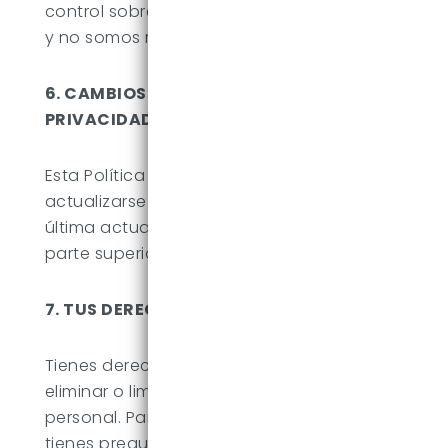
control sobre sus prácticas de privacidad
y no somos responsables de ellas.
6. CAMBIOS EN LA POLÍTICA DE
PRIVACIDAD
Esta Política de Privacidad puede
actualizarse periódicamente. La fecha de
última actualización se encuentra en la
parte superior de esta página.
7. TUS DERECHOS
Tienes derecho a acceder, corregir,
eliminar o limitar el uso de tu información
personal. Para ejercer estos derechos o si
tienes preguntas sobre nuestra Política de