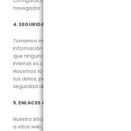
configuración de cookies en tu
navegador.
4. SEGURIDAD DE DATOS
Tomamos medidas para proteger tu
información personal, pero ten en cuenta
que ninguna transmisión de datos por
internet es completamente segura.
Hacemos todo lo posible para proteger
tus datos, pero no podemos garantizar su
seguridad absoluta.
5. ENLACES A TERCEROS
Nuestro sitio web puede contener enlaces
a sitios web de terceros. No tenemos